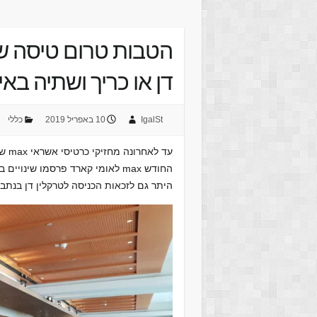
דן או כריך ושתיה באי
IgalSt
10 באפריל 2019
כללי
עד לאחרונה מחזיקי כרטיסי אשראי max של לאומי קארד יכולים
החודש max לאומי קארד פרסמו שינ
היתר גם לזכאות הכניסה לטרקלין דן בנתב"ג תמורת "פינוקים