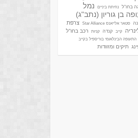
נמל
ה בחו"ל
נחיתת ביניים
פה בן גוריון (נתב"ג)
צרפת
נה
סטאר אלייאנס Star Alliance
ינריה
רכב בחו"ל
קנדה
קייב
קניות
התעופה הבינלאומי בוריספיל בקייב
נג
תיקים ומזוודות