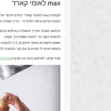
max לאומי קארד
לקוחות max לאומי קארד יכולים לוותר על הכניסה ל
הטבת טרום טיסה חלופית – כריך ושתיה בבית ה
מימוש הטבת הכריך והשתיה באילנס בנתב"
להוסיף כסף כדי להנות מסנדוויץ' וקפה:
בסמס ואימייל ומגיעים עם קוד ההטבה לדוכן בי
מבדיקתנו, לאילנס כרגע אין סניף ב
טרמינל 1 בנתב"