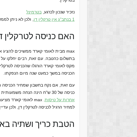
בטרקלין.
נזכיר שנכון לכרגע,
בטרמינל
1 בנתב"ג אין טרקלין דן
, ולכן לא ניתן למ
האם כניסה לטרקלין דן ב-30 ש"ח אכן
max מבית לאומי קארד ממשיכים להציג
בתשלום כהטבה. עם זאת, רבים יחלקו על 
הכניסה במשך כמעט שנה מיום הנפקתו.
כניסה של 30 ש"ח הינה הנחה משמעותית ביחס למחיר הרגיל ואף מדובר ב
אחרות על טיסות
למחיר הרגיל לכניסה לטרקלין דן, ולכן עדי
הטבת כריך ושתיה באי