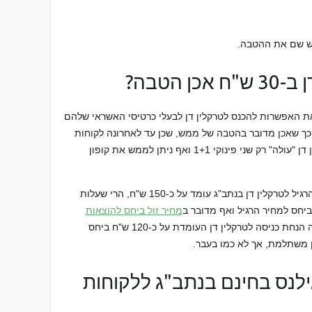
מש שם את ההטבה.
 הטבה?
 את האפשרות להכנס לטרקלין דן לבעלי כרטיסי האשראי שלהם
כך שאכן מדובר בהטבה של ממש, שכן עד לאחרונה לקוחות
מקס לאומי קארד הורגלו שהכניסה לטרקלין דן "עולה" רק שני פינוקי 1+1 ואף ניתן לממש את קופון
עם זאת, אם נקח בחשבון שמחיר הכניסה הרגיל לטרקלין דן בנתב"ג עומד על כ-150 ש"ח, הרי שעלות
מחיר זול ביחס להוצאות
. max לאומי קארד מציעה הנחת כניסה לטרקלין דן העומדת על כ-120 ש"ח ביחס
ין משתלמת, אך לא כמו בעבר.
לנס בחינם בנתב"ג ללקוחות