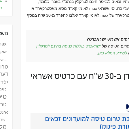
את
היו זכאים לכניסה חינם לטרקלין בנתב"ג בעבר. כלומר,
בא
הכניסה בחינם ללאונג' בנתב"ג מבוטלת לבעלי כרטיסי אשראי max לאומי קארד מסוג מאסטרקארד או
ויזה כאחד. החל מהחודש, בעלי ויזה ומאסטרקארד של max לאומי קארד יאלצו להפרד מ-30 ש"ח בנוסף
נושא
רטיס אשראי ישראכרט?
max לאומי ק
טרום הטיסה של
ישראכרט כוללות כניסה בחינם לטרקלין
אוקר
ו
למידע המלא כאן
.
בואינג 787 דר
טרו
דעת
כיצד להכנס לטרקלין דן ב-30 ש"ח עם כרטיס אשראי
ילדי
טיסות
טיס
טרק
אינטר
ישר
מלו