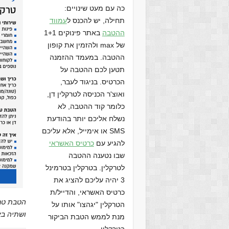
כה עם מעט שינויים:
תחילה, יש להכנס ל
עמווד
ההטבה
באתר פינוקים 1+1
של max ולהזמין את קופון
ההטבה. במעמד ההזמנה
תטען לכם ההטבה על
הכרטיס. בניגוד לעבר,
ואוצ'ר הכניסה לטרקלין דן,
כלומר קוד ההטבה, לא
נשלח אליכם יותר בהודעת
SMS או אימייל, אלא עליכם
להגיע עם
כרטיס האשראי
שבו נטענה ההטבה
לטרקלין. בטרקלין בטרמינל
3 יהיה עליכם להציג את
כרטיס האשראי, והדייל/ת
הטרקלין "יגהצו" אותו על
ושתיה באי
מנת לממש הטבת הביקור