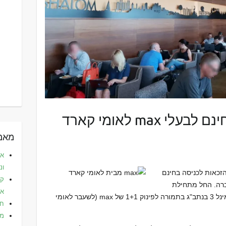
הכניסה לטרקלין דן בחינם לבעלי max לאומי קארד
מאמר
את
ונ
 את הזכאות לכניסה בחינם
קפ
ברה. החל מתחילת
אלי
בטרמינל 3 בנתב"ג בתמורה לפינוק 1+1 של max (לשעבר לאומי
חו
מל