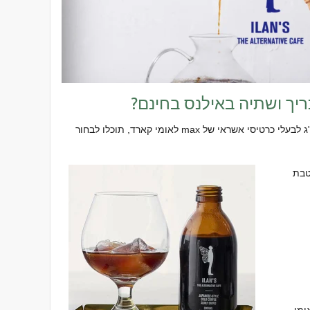
כחלק מהטבת "כריך ושתיה" באילנס בנתב"ג לבעלי כרטיסי אשראי של max לאומי קארד, תוכלו לבחור
טבת