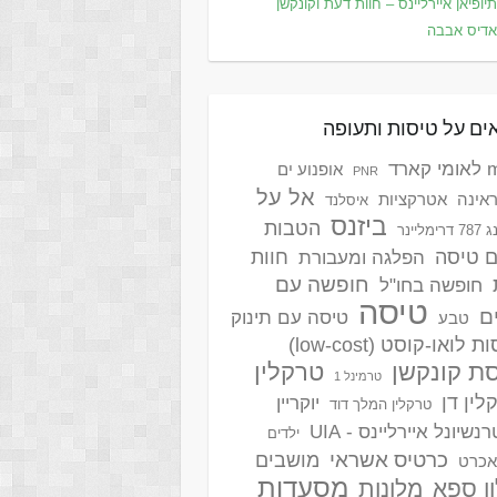
יופיאן איירליינס – חוות דעת וקונקשן
דיס אבבה
ים על טיסות ותעופה
ארד
אופנוע ים
PNR
אל על
אינה
אטרקציות
איסלנד
ביזנס
הטבות
ימליינר
ם טיסה
חוות
הפלגה ומעבורת
חופשה עם
חופשה בחו"ל
טיסה
ם
טיסה עם תינוק
טבע
 לואו-קוסט (low-cost)
ת קונקשן
טרקלין
טרמינל 1
לין דן
יוקריין
טרקלין המלך דוד
נשיונל איירליינס - UIA
ילדים
כרטיס אשראי
מושבים
אכרט
מסעדות
ן ספא
מלונות