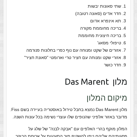
שתי סאונות יבשות
חדר אדים (סאונה רטובה)
תא אינפרא אדום
בריכה מחוממת מקורה
בריכה חיצונית מחוממת
טיפולי מסאג'
אזורים של שקט ומנוחה עם נוף כפרי בחלונות פנורמה
אזורי שקט ומנוחה עם חציר טרי וארומטי "סאונת חציר"
חדר כושר
מלון Das Marent
מיקום המלון
מלון Das Marent נמצא בחבל טירול באוסטריה בעיירה בשם Fiss.
מדובר באזור אלפיני שהנופים שלו עוצרי נשימה בכל עונות השנה.
המלון מוקף בהרי האלפים עם "אבקה לבנה" של שלג על
פסגותיהם אליהם ניתן להשקיף תוך התענגות על ארוחת הבוקר