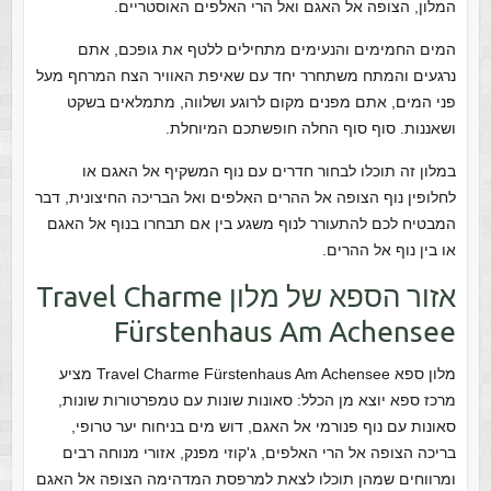
המלון, הצופה אל האגם ואל הרי האלפים האוסטריים.
המים החמימים והנעימים מתחילים ללטף את גופכם, אתם
נרגעים והמתח משתחרר יחד עם שאיפת האוויר הצח המרחף מעל
פני המים, אתם מפנים מקום לרוגע ושלווה, מתמלאים בשקט
ושאננות. סוף סוף החלה חופשתכם המיוחלת.
במלון זה תוכלו לבחור חדרים עם נוף המשקיף אל האגם או
לחלופין נוף הצופה אל ההרים האלפים ואל הבריכה החיצונית, דבר
המבטיח לכם להתעורר לנוף משגע בין אם תבחרו בנוף אל האגם
או בין נוף אל ההרים.
אזור הספא של מלון Travel Charme
Fürstenhaus Am Achensee
מלון ספא Travel Charme Fürstenhaus Am Achensee מציע
מרכז ספא יוצא מן הכלל: סאונות שונות עם טמפרטורות שונות,
סאונות עם נוף פנורמי אל האגם, דוש מים בניחוח יער טרופי,
בריכה הצופה אל הרי האלפים, ג'קוזי מפנק, אזורי מנוחה רבים
ומרווחים שמהן תוכלו לצאת למרפסת המדהימה הצופה אל האגם