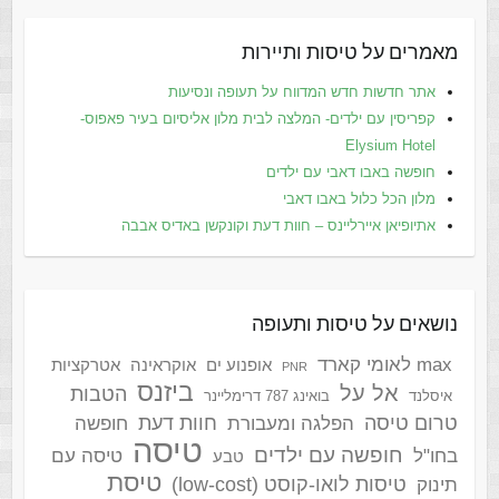
מאמרים על טיסות ותיירות
אתר חדשות חדש המדווח על תעופה ונסיעות
קפריסין עם ילדים- המלצה לבית מלון אליסיום בעיר פאפוס-
Elysium Hotel
חופשה באבו דאבי עם ילדים
מלון הכל כלול באבו דאבי
אתיופיאן איירליינס – חוות דעת וקונקשן באדיס אבבה
נושאים על טיסות ותעופה
max לאומי קארד
אופנוע ים
אוקראינה
אטרקציות
PNR
ביזנס
אל על
הטבות
איסלנד
בואינג 787 דרימליינר
טרום טיסה
חוות דעת
הפלגה ומעבורת
חופשה
טיסה
חופשה עם ילדים
בחו"ל
טיסה עם
טבע
טיסת
טיסות לואו-קוסט (low-cost)
תינוק