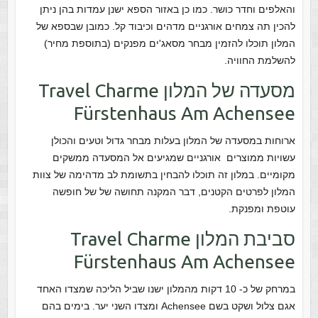
והאלפים וחדר כושר. כמו כן באזור הספא ישנן עמדות בהן ניתן
להכין תה צמחים אורגניים מדהים וכיבוד קל. כמובן שבספא של
המלון תוכלו להזמין מבחר מסאג'ים מפנקים (בתוספת מחיר)
להשלמת החוויה.
מסעדה של המלון Travel Charme
Fürstenhaus Am Achensee
ארוחות במסעדה של המלון בעלות מבחר גדול וטעים והכולן
עשויות ממוצרים אורגניים שמגיעים אל המסעדה ממשקים
מקומיים. במלון זה תוכלו להבחין בתשומת לב מדהימה של צוות
המלון לפרטים הקטנים, דבר המקנה תחושה של של חופשה
עוטפת ומפנקת.
סביבת המלון Travel Charme
Fürstenhaus Am Achensee
במרחק של כ- 10 דקות מהמלון ישנו שביל הליכה שמצדו האחד
אגם צלול ושקט בשם Achensee ומצדו השני יער. בימים בהם