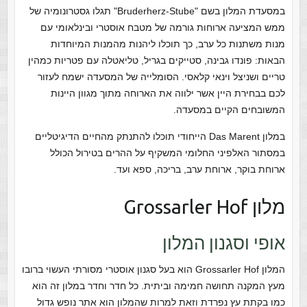
במסעדת המלון בשם "Bruderherz-Stube" תגלו גסטרונומיה של
ממש המציעה ארוחות גורמה של מטבח אוסטרי ובינלאומי עם
מנות משתנות כל ערב, כך תוכלו ליהנות מהמנות המיוחדות
הבאות: פונדו גבינה, סטייקים בגריל, טליאטלה עם פטריות כמהין
טריים ושניצל וינאי קלאסי. הסומלייה של המסעדה ישמח לעזור
לכם בבחירת היין אשר ילווה את הארוחה מתוך מגוון היינות
המשובחים הקיים במסעדה.
במלון Das Marent הייחודי תוכלו להתנתק מהחיים הדיגיטליים
במסתור האלפיני החלומי המשקיף על ההרים בטירול הכולל
ארוחת בוקר, ארוחת ערב, בריכה, ספא ועד.
מלון Grossarler Hof
אופי וסגנון המלון
המלון Grossarler Hof הוא בעל סגנון אוסטרי מסורתי העשוי ברובו
מעץ המקנה תחושה חמימה וביתית. כל חדר וחדר במלון זה הוא
כמו בקתת עץ נפרדת וזאת למרות שהמלון הוא אתר נופש גדול