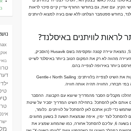
הצלחה לצפות בלוויתנים הוא מעל 95% באיסלנד בכלל כאשר בצפון האי, הסיכוי לצפייה בלוויתנים
את
לה מ-98% ומגיע ל-99.5% בחודשי הקיץ. עם זאת, גם בחודשי החורף עדיין קיים סיכוי לראות
בא
סלנד, בחודש ספטמבר הצלחנו ללא שום בעיה למצוא לויותנים
נושא
 לראות לוויתנים באיסלנד?
max לאומי ק
בצפון האי איסלנד, במפרץ החוף Skjalfandi, נמצאת עיירה קטנה ומקסימה בשם Husavik (הוסביק,
אוקר
מונה יותר מ-2,000 אנשים. העיירה מהווה לא רק את המקום הטוב ביותר באיסלנד לשייט
בואינג 787 דר
ורסם ביותר באירופה לצפייה בהם.
טרו
דעת
בעיירת Husavik ישנן שתי חברות שמספקות את השיט לצפייה בלוויתנים: North Sailing ו-Gentle
ילדי
טיסות
סלנד אורך כ-3 שעות ובמהלכו מקבלים הסבר מהמדריך שיוצא עם הקבוצה. ההסבר
טיס
ים אותם ולאן להסתכל. בתחילת השיט המדריך יסביר על שיטת
טרק
תמש כדי לכוון אתכם לאן להסתכל על לוויתנים. כלומר,
אינטר
כשהמדריך אומר "לוויתנים בשעה 3", עליכם להסתכל לצד ימין, איפה שנמצאת השעה 3 בשעון מחוגים.
ישר
באותה הצורה, אם המדריך אומר "לוויתנים בשעה 6, עליכם להסתכל אחורה, כמו שהמחוג שמציג את
מלו
השעה 6 נמצא למטה וכו'. אחד הרגעים המרגשים במהלך השייט זה כשהקפטן צועק "לוויתן בשעה-X" ואז