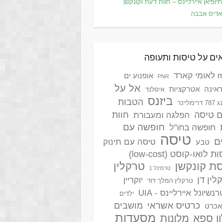
יופיאן איירליינס – חוות דעת וקונקשן
דיס אבבה
ים על טיסות ותעופה
ארד
אופנוע ים
PNR
אל על
אינה
אטרקציות
איסלנד
ביזנס
הטבות
ימליינר
ם טיסה
חוות
הפלגה ומעבורת
חופשה עם
חופשה בחו"ל
טיסה
ם
טיסה עם תינוק
טבע
 לואו-קוסט (low-cost)
ת קונקשן
טרקלין
טרמינל 1
לין דן
יוקריין
טרקלין המלך דוד
נשיונל איירליינס - UIA
ילדים
כרטיס אשראי
מושבים
אכרט
מסעדות
ן ספא
מלונות