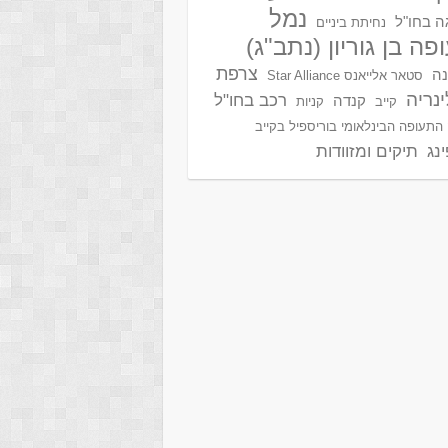
נמל
ה בחו"ל
נחיתת ביניים
פה בן גוריון (נתב"ג)
צרפת
נה
סטאר אלייאנס Star Alliance
ינריה
רכב בחו"ל
קנדה
קייב
קניות
התעופה הבינלאומי בוריספיל בקייב
נג
תיקים ומזוודות