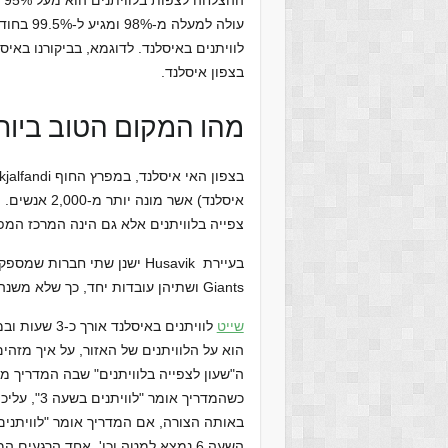
ה
עולה למע
לוויתנים באיסלנד. לדוגמא, בביקורנו באי
בצפון איסלנד.
מהו המקום הטוב ביותר
איסלנד) אשר 
צפייה בלוויתנים אלא גם הינה המרכז המפ
Giants ושתיהן עובדות יחד, כך שלא משנה במי תבחרו, החוויה תהיה אותה חוויה.
שייט
לוויתנים באי
הוא על הלוויתנים של האזור, על איך מזה
ה"שעון לצפייה בלוויתנים" שבה המדריך מש