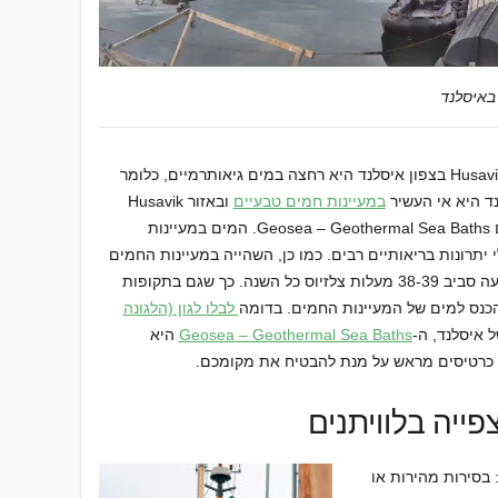
חוויה נוספת מומלצת מאוד באזור עיירת Husavik בצפון איסלנד היא רחצה במים גיאותרמיים, כלומר
נד היא אי העשיר
במעיינות חמים טבעיים
ובאזור Husavik
בשם Geosea – Geothermal Sea Baths. המים במעיינות
יתרונות בריאותיים רבים. כמו כן, השהייה במעיינות החמים
נעימה מאוד, שכן הטמפרטורה במעיינות נעה סביב 38-39 מעלות צלזיוס כל השנה. כך שגם בתקופות
להכנס למים של המעיינות החמים. בדומה
לבלו לגון (הלגונה
 איסלנד, ה-
Geosea – Geothermal Sea Baths
היא
ן כרטיסים מראש על מנת להבטיח את מקומכם.
פייה בלוויתנים
 בסירות מהירות או