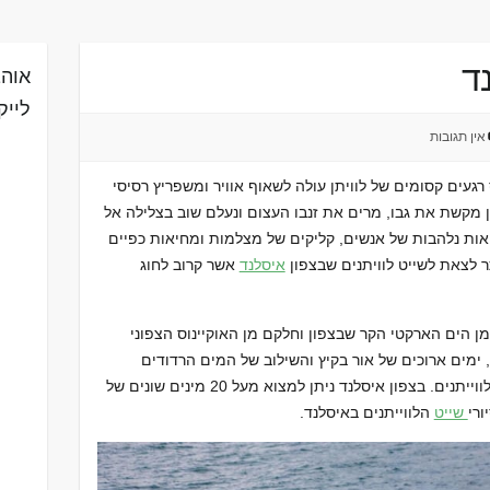
נד
אוהב
לייק
אין תגובות
רגעים קסומים של לוויתן עולה לשאוף אוויר ומשפריץ רסיסי
 מקשת את גבו, מרים את זנבו העצום ונעלם שוב בצלילה אל
יאות נלהבות של אנשים, קליקים של מצלמות ומחיאות כפיים
ר לצאת לשייט לוויתנים שבצפון
איסלנד
אשר קרוב לחוג
הים הארקטי הקר שבצפון וחלקם מן האוקיינוס ​​הצפוני
 ימים ארוכים של אור בקיץ והשילוב של המים הרדודים
יחסית, יוצרים אזור הזנה מועדף במיוחד ללווייתנים. בצפון איסלנד ניתן למצוא מעל 20 מינים שונים של
שייט
הלווייתנים באיסלנד.