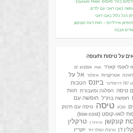
סיום בעיר פאפוס- Elysium Hotel
פשה באבו דאבי עם ילדים
ון הכל כלול באבו דאבי
יופיאן איירליינס – חוות דעת וקונקשן
דיס אבבה
ים על טיסות ותעופה
ארד
אופנוע ים
PNR
אל על
אינה
אטרקציות
איסלנד
ביזנס
הטבות
ימליינר
ם טיסה
חוות
הפלגה ומעבורת
חופשה עם
חופשה בחו"ל
טיסה
ם
טיסה עם תינוק
טבע
 לואו-קוסט (low-cost)
ת קונקשן
טרקלין
טרמינל 1
לין דן
יוקריין
טרקלין המלך דוד