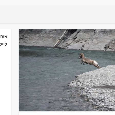
אוהב
לייק