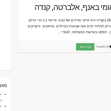
מי באנף, אלברטה, קנדה
הפארק הלאומי באנף (Banff National Park) בקנדה הינו איזור מדהים של טבע יפייפה בין הרי הרוקי
ן לבלות ימים ואף שבועות בטיולים, טראקים, פיקניקים
בו. תפסנו בעדשת המצלמה, לגמרי…
אין תגובות
קרא עוד
מאמר
את
ונ
קפ