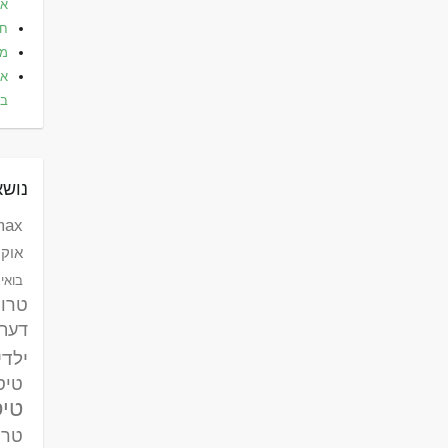
אלי
חו
מל
את
בא
נושא
max לאומי ק
אוקר
בואינג 787 דר
טרו
דעת
ילדי
טיסות
טיס
טרק