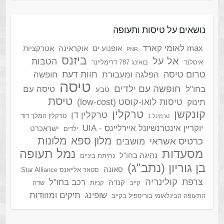
נושאים על טיסות ותעופה
max לאומי קארד
אופנוע ים
אוקראינה
אטרקציות
PNR
ביזנס
אל על
הטבות
איסלנד
בואינג 787 דרימליינר
טרום טיסה
חוות דעת
הפלגה ומעבורת
חופשה
טיסה
חופשה עם ילדים
בחו"ל
טיסה עם
טבע
טיסת
טיסות לואו-קוסט (low-cost)
תינוק
קונקשן
טרקלין
טרקלין דן
טרקלין המלך דוד
טרמינל 1
יוקריין אינטרנשיונל איירליינס - UIA
ישראכרט
ילדים
מלון ספא
מלונות
כרטיס אשראי
מושבים
מסעדות
נמל תעופה
נהיגה בחו"ל
נחיתת ביניים
בן גוריון (נתב"ג)
סאונה
סטאר אלייאנס Star Alliance
קולינריה
צרפת
רכב בחו"ל
קנדה
קייב
קניות
שדה
שופינג
תיקים ומזוודות
התעופה הבינלאומי בוריספיל בקייב