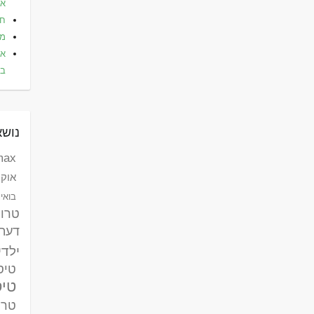
אלי
חו
מל
את
בא
נושא
max לאומי ק
אוקר
בואינג 787 דר
טרו
דעת
ילדי
טיסות
טיס
טרק