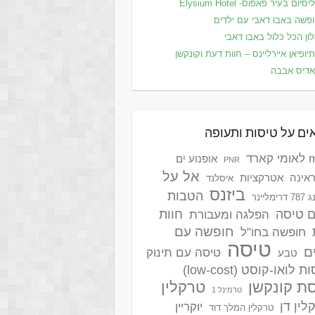
סיום בעיר פאפוס- Elysium Hotel
פשה באבו דאבי עם ילדים
ון הכל כלול באבו דאבי
יופיאן איירליינס – חוות דעת וקונקשן
דיס אבבה
ים על טיסות ותעופה
ארד
אופנוע ים
PNR
אל על
אינה
אטרקציות
איסלנד
ביזנס
הטבות
ימליינר
ם טיסה
חוות
הפלגה ומעבורת
חופשה עם
חופשה בחו"ל
טיסה
ם
טיסה עם תינוק
טבע
 לואו-קוסט (low-cost)
ת קונקשן
טרקלין
טרמינל 1
לין דן
יוקריין
טרקלין המלך דוד