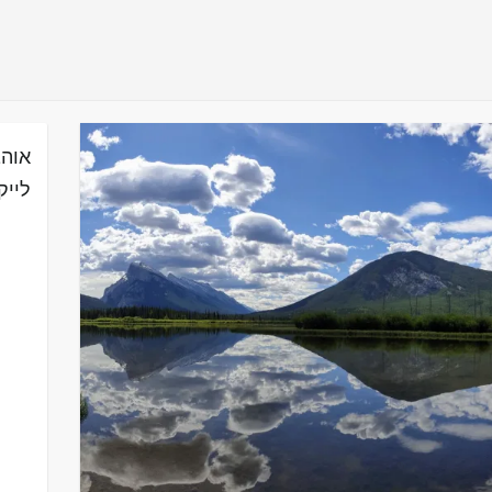
אוהב
לייק