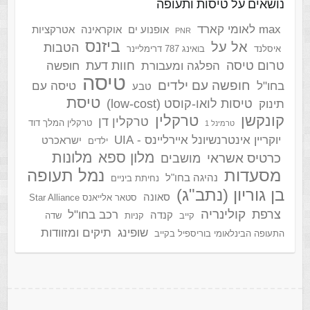
נושאים על טיסות ותעופה
max לאומי קארד
אופנוע ים
אוקראינה
אטרקציות
PNR
ביזנס
אל על
הטבות
איסלנד
בואינג 787 דרימליינר
טרום טיסה
חוות דעת
הפלגה ומעבורת
חופשה
טיסה
חופשה עם ילדים
בחו"ל
טיסה עם
טבע
טיסת
טיסות לואו-קוסט (low-cost)
תינוק
קונקשן
טרקלין
טרקלין דן
טרקלין המלך דוד
טרמינל 1
יוקריין אינטרנשיונל איירליינס - UIA
ישראכרט
ילדים
מלון ספא
מלונות
כרטיס אשראי
מושבים
מסעדות
נמל תעופה
נהיגה בחו"ל
נחיתת ביניים
בן גוריון (נתב"ג)
סאונה
סטאר אלייאנס Star Alliance
קולינריה
צרפת
רכב בחו"ל
קנדה
קייב
קניות
שדה
שופינג
תיקים ומזוודות
התעופה הבינלאומי בוריספיל בקייב