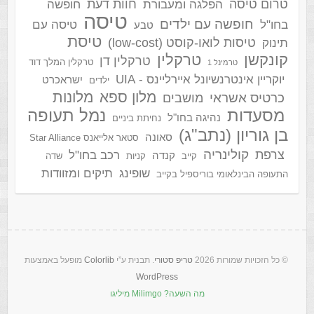
טרום טיסה
חוות דעת
הפלגה ומעבורת
חופשה
טיסה
חופשה עם ילדים
בחו"ל
טיסה עם
טבע
טיסת
טיסות לואו-קוסט (low-cost)
תינוק
קונקשן
טרקלין
טרקלין דן
טרקלין המלך דוד
טרמינל 1
יוקריין אינטרנשיונל איירליינס - UIA
ישראכרט
ילדים
מלון ספא
מלונות
כרטיס אשראי
מושבים
מסעדות
נמל תעופה
נהיגה בחו"ל
נחיתת ביניים
בן גוריון (נתב"ג)
סאונה
סטאר אלייאנס Star Alliance
קולינריה
צרפת
רכב בחו"ל
קנדה
קייב
קניות
שדה
שופינג
תיקים ומזוודות
התעופה הבינלאומי בוריספיל בקייב
‫ © כל הזכויות שמורות 2026
טריפ סטורי
. תבנית ע”י
Colorlib
מופעל באמצעות
WordPress
מה השעה?
Milimgo מיליגו