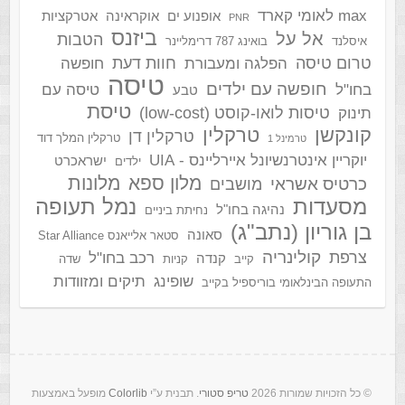
max לאומי קארד
אופנוע ים
אוקראינה
אטרקציות
PNR
ביזנס
אל על
הטבות
איסלנד
בואינג 787 דרימליינר
טרום טיסה
חוות דעת
הפלגה ומעבורת
חופשה
טיסה
חופשה עם ילדים
בחו"ל
טיסה עם
טבע
טיסת
טיסות לואו-קוסט (low-cost)
תינוק
קונקשן
טרקלין
טרקלין דן
טרקלין המלך דוד
טרמינל 1
יוקריין אינטרנשיונל איירליינס - UIA
ישראכרט
ילדים
מלון ספא
מלונות
כרטיס אשראי
מושבים
מסעדות
נמל תעופה
נהיגה בחו"ל
נחיתת ביניים
בן גוריון (נתב"ג)
סאונה
סטאר אלייאנס Star Alliance
קולינריה
צרפת
רכב בחו"ל
קנדה
קייב
קניות
שדה
שופינג
תיקים ומזוודות
התעופה הבינלאומי בוריספיל בקייב
‫ © כל הזכויות שמורות 2026
טריפ סטורי
. תבנית ע”י
Colorlib
מופעל באמצעות