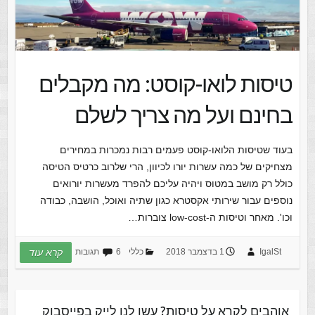
טיסות לואו-קוסט: מה מקבלים
בחינם ועל מה צריך לשלם
בעוד שטיסות הלואו-קוסט פעמים רבות נמכרות במחירים
מצחיקים של כמה עשרות יורו לכיוון, הרי שלרוב כרטיס הטיסה
כולל רק מושב במטוס ויהיה עליכם להפרד מעשרות יורואים
נוספים עבור שירותי אקסטרא כגון שתיה ואוכל, הושבה, כבודה
וכו'. מאחר וטיסות ה-low-cost צוברות…
IgalSt
1 בדצמבר 2018
כללי
6 תגובות
קרא עוד
אוהבים לקרא על טיסות? עשו לנו לייק בפייסבוק