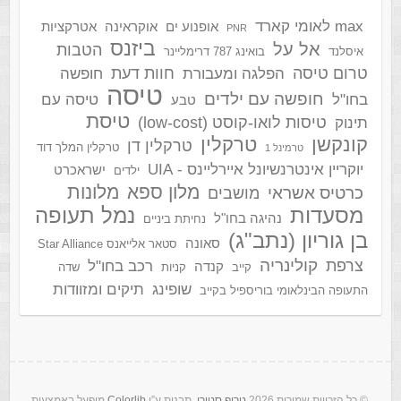
max לאומי קארד
אופנוע ים
אוקראינה
אטרקציות
PNR
ביזנס
אל על
הטבות
איסלנד
בואינג 787 דרימליינר
טרום טיסה
חוות דעת
הפלגה ומעבורת
חופשה
טיסה
חופשה עם ילדים
בחו"ל
טיסה עם
טבע
טיסת
טיסות לואו-קוסט (low-cost)
תינוק
קונקשן
טרקלין
טרקלין דן
טרקלין המלך דוד
טרמינל 1
יוקריין אינטרנשיונל איירליינס - UIA
ישראכרט
ילדים
מלון ספא
מלונות
כרטיס אשראי
מושבים
מסעדות
נמל תעופה
נהיגה בחו"ל
נחיתת ביניים
בן גוריון (נתב"ג)
סאונה
סטאר אלייאנס Star Alliance
קולינריה
צרפת
רכב בחו"ל
קנדה
קייב
קניות
שדה
שופינג
תיקים ומזוודות
התעופה הבינלאומי בוריספיל בקייב
‫ © כל הזכויות שמורות 2026
טריפ סטורי
. תבנית ע”י
Colorlib
מופעל באמצעות