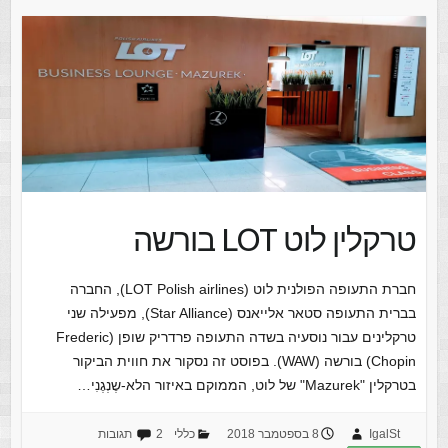
טרקלין לוט LOT בורשה
חברת התעופה הפולנית לוט (LOT Polish airlines), החברה
בברית התעופה סטאר אלייאנס (Star Alliance), מפעילה שני
טרקלינים עבור נוסעיה בשדה התעופה פרדריק שופן (Frederic
Chopin) בורשה (WAW). בפוסט זה נסקור את חווית הביקור
בטרקלין "Mazurek" של לוט, הממוקם באיזור הלא-שֶנְגֶנִי…
IgalSt
8 בספטמבר 2018
כללי
2 תגובות