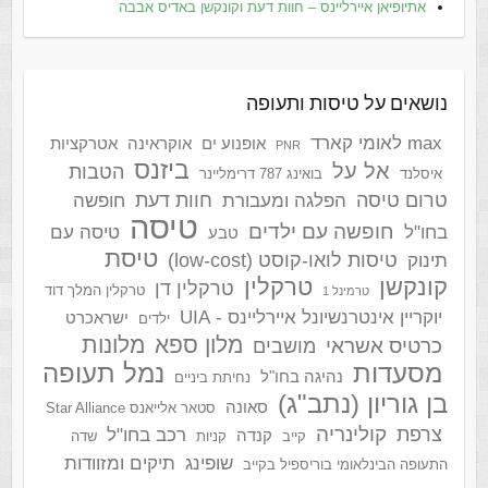
אתיופיאן איירליינס – חוות דעת וקונקשן באדיס אבבה
נושאים על טיסות ותעופה
max לאומי קארד
אופנוע ים
אוקראינה
אטרקציות
PNR
ביזנס
אל על
הטבות
איסלנד
בואינג 787 דרימליינר
טרום טיסה
חוות דעת
הפלגה ומעבורת
חופשה
טיסה
חופשה עם ילדים
בחו"ל
טיסה עם
טבע
טיסת
טיסות לואו-קוסט (low-cost)
תינוק
קונקשן
טרקלין
טרקלין דן
טרקלין המלך דוד
טרמינל 1
יוקריין אינטרנשיונל איירליינס - UIA
ישראכרט
ילדים
מלון ספא
מלונות
כרטיס אשראי
מושבים
מסעדות
נמל תעופה
נהיגה בחו"ל
נחיתת ביניים
בן גוריון (נתב"ג)
סאונה
סטאר אלייאנס Star Alliance
קולינריה
צרפת
רכב בחו"ל
קנדה
קייב
קניות
שדה
שופינג
תיקים ומזוודות
התעופה הבינלאומי בוריספיל בקייב