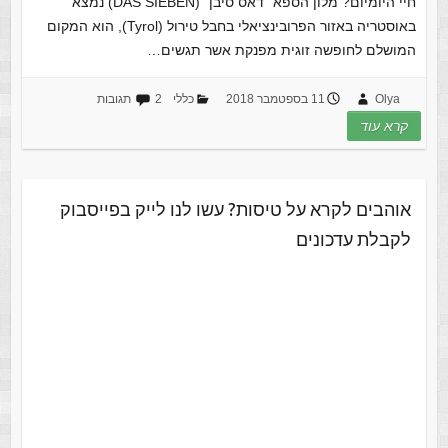
חיי היומיום? מלון הספא "דאס סיבן" (DAS SIEBEN) נמצא
באוסטריה באזור הפרובינציאלי בחבל טירול (Tyrol), הוא המקום
המושלם לחופשה זוגית מפנקת אשר תגשים…
Olya
11 בספטמבר 2018
כללי
2 תגובות
קרא עוד
אוהבים לקרא על טיסות? עשו לנו לייק בפייסבוק
לקבלת עדכונים