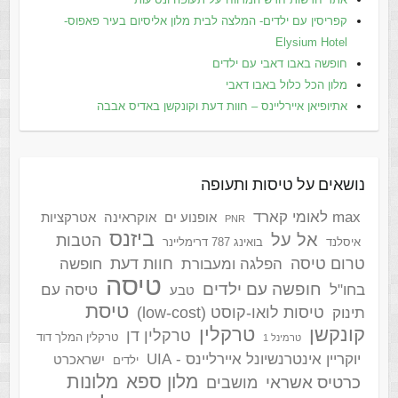
קפריסין עם ילדים- המלצה לבית מלון אליסיום בעיר פאפוס-
Elysium Hotel
חופשה באבו דאבי עם ילדים
מלון הכל כלול באבו דאבי
אתיופיאן איירליינס – חוות דעת וקונקשן באדיס אבבה
נושאים על טיסות ותעופה
max לאומי קארד
אופנוע ים
אוקראינה
אטרקציות
PNR
ביזנס
אל על
הטבות
איסלנד
בואינג 787 דרימליינר
טרום טיסה
חוות דעת
הפלגה ומעבורת
חופשה
טיסה
חופשה עם ילדים
בחו"ל
טיסה עם
טבע
טיסת
טיסות לואו-קוסט (low-cost)
תינוק
קונקשן
טרקלין
טרקלין דן
טרקלין המלך דוד
טרמינל 1
יוקריין אינטרנשיונל איירליינס - UIA
ישראכרט
ילדים
מלון ספא
מלונות
כרטיס אשראי
מושבים