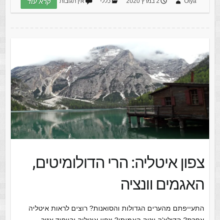
Olya
2 במרץ 2020
כללי
אין תגובות
קרא עוד
צפון איטליה: הרי הדולומיטים,
האגמים וונציה
התעייפתם מהערים הגדולות והסואנות? רוצים לראות איטליה
אחרת? הדולצ'ה ויטה האמיתי? צפון איטליה ובייחוד אזור