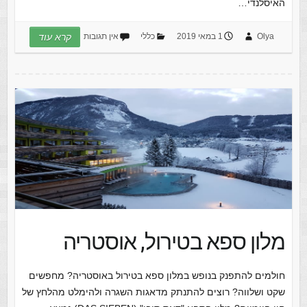
האיסלנדי…
Olya
1 במאי 2019
כללי
אין תגובות
קרא עוד
מלון ספא בטירול, אוסטריה
חולמים להתפנק בנופש במלון ספא בטירול באוסטריה? מחפשים
שקט ושלווה? רוצים להתנתק מדאגות השגרה ולהימלט מהלחץ של