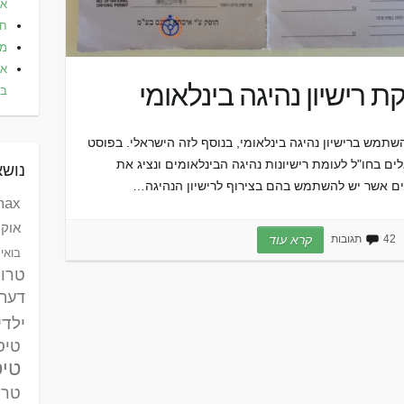
אלי
חו
מל
את
רישיון נהיגה בינלאומי
בא
שתמש ברישיון נהיגה בינלאומי, בנוסף לזה הישראלי. בפוסט
ים בחו"ל לעומת רישיונות נהיגה הבינלאומים ונציג את
נושא
יים אשר יש להשתמש בהם בצירוף לרישיון הנהיגה…
max לאומי ק
אוקר
42 תגובות
קרא עוד
בואינג 787 דר
טרו
דעת
ילדי
טיסות
טיס
טרק