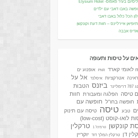
סיום בעיר פאפוס- Elysium Hotel
פשה באבו דאבי עם ילדים
ון הכל כלול באבו דאבי
יופיאן איירליינס – חוות דעת וקונקשן
דיס אבבה
ים על טיסות ותעופה
ארד
אופנוע ים
PNR
אל על
אינה
אטרקציות
איסלנד
ביזנס
הטבות
ימליינר
ם טיסה
חוות
הפלגה ומעבורת
חופשה עם
חופשה בחו"ל
טיסה
ם
טיסה עם תינוק
טבע
 לואו-קוסט (low-cost)
ת קונקשן
טרקלין
טרמינל 1
לין דן
יוקריין
טרקלין המלך דוד