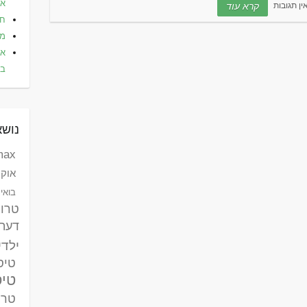
אלי
ין תגובות
קרא עוד
חו
מל
את
בא
נושא
max לאומי ק
אוקר
בואינג 787 דר
טרו
דעת
ילדי
טיסות
טיס
טרק