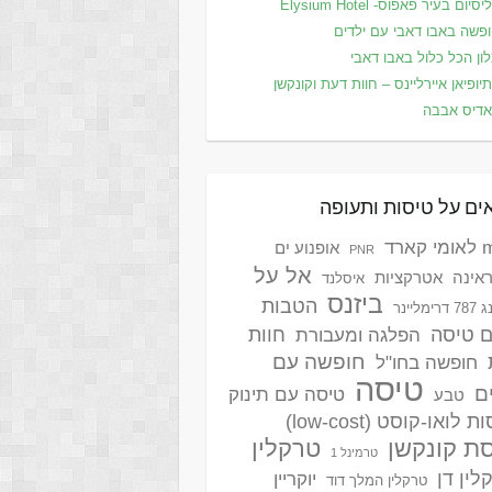
סיום בעיר פאפוס- Elysium Hotel
פשה באבו דאבי עם ילדים
ון הכל כלול באבו דאבי
יופיאן איירליינס – חוות דעת וקונקשן
דיס אבבה
ים על טיסות ותעופה
ארד
אופנוע ים
PNR
אל על
אינה
אטרקציות
איסלנד
ביזנס
הטבות
ימליינר
ם טיסה
חוות
הפלגה ומעבורת
חופשה עם
חופשה בחו"ל
טיסה
ם
טיסה עם תינוק
טבע
 לואו-קוסט (low-cost)
ת קונקשן
טרקלין
טרמינל 1
לין דן
יוקריין
טרקלין המלך דוד