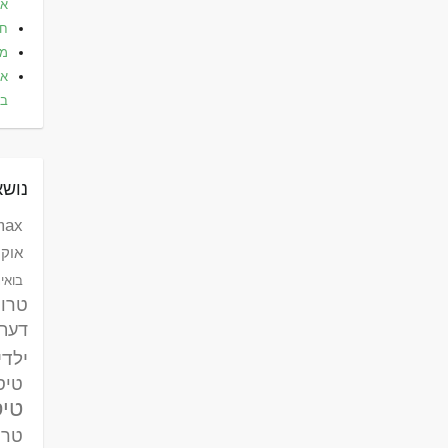
אלי
חו
מל
את
בא
נושא
max לאומי ק
אוקר
בואינג 787 דר
טרו
דעת
ילדי
טיסות
טיס
טרק