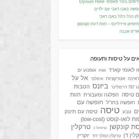
סיום בעיר פאפוס- Elysium Hotel
פשה באבו דאבי עם ילדים
ון הכל כלול באבו דאבי
יופיאן איירליינס – חוות דעת וקונקשן
דיס אבבה
ים על טיסות ותעופה
ארד
אופנוע ים
PNR
אל על
אינה
אטרקציות
איסלנד
ביזנס
הטבות
ימליינר
ם טיסה
חוות
הפלגה ומעבורת
חופשה עם
חופשה בחו"ל
טיסה
ם
טיסה עם תינוק
טבע
 לואו-קוסט (low-cost)
ת קונקשן
טרקלין
טרמינל 1
לין דן
יוקריין
טרקלין המלך דוד