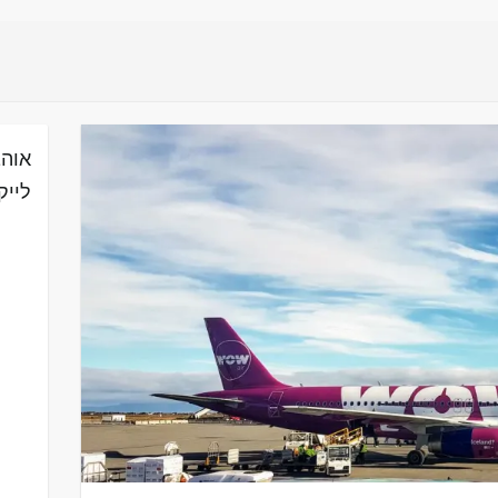
אוהב
לייק