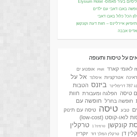
סיום בעיר פאפוס- Elysium Hotel
פשה באבו דאבי עם ילדים
ון הכל כלול באבו דאבי
יופיאן איירליינס – חוות דעת וקונקשן
דיס אבבה
ים על טיסות ותעופה
ארד
אופנוע ים
PNR
אל על
אינה
אטרקציות
איסלנד
ביזנס
הטבות
ימליינר
ם טיסה
חוות
הפלגה ומעבורת
חופשה עם
חופשה בחו"ל
טיסה
ם
טיסה עם תינוק
טבע
 לואו-קוסט (low-cost)
ת קונקשן
טרקלין
טרמינל 1
לין דן
יוקריין
טרקלין המלך דוד