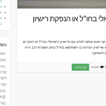
אלי
חו
מל
לי בחו"ל או הנפקת רישיון
את
בא
 אך האם אפשר לנהוג עם הרישיון הישראלי בחו"ל או האם יש
נושא
א שרישיון הנהיגה בו תשתמשו בחו"ל בזמן השכרת רכב יהיה
ים להסתבך…
max לאומי ק
אוקר
בואינג 787 דר
גובות
קרא עוד
טרו
דעת
ילדי
טיסות
טיס
טרק