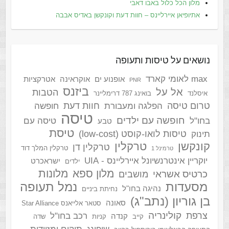
מלון הכל כלול באבו דאבי
אתיופיאן איירליינס – חוות דעת וקונקשן באדיס אבבה
נושאים על טיסות ותעופה
max לאומי קארד
אופנוע ים
אוקראינה
אטרקציות
PNR
ביזנס
אל על
הטבות
איסלנד
בואינג 787 דרימליינר
טרום טיסה
חוות דעת
הפלגה ומעבורת
חופשה
טיסה
חופשה עם ילדים
בחו"ל
טיסה עם
טבע
טיסת
טיסות לואו-קוסט (low-cost)
תינוק
קונקשן
טרקלין
טרקלין דן
טרקלין המלך דוד
טרמינל 1
יוקריין אינטרנשיונל איירליינס - UIA
ישראכרט
ילדים
מלון ספא
מלונות
כרטיס אשראי
מושבים
מסעדות
נמל תעופה
נהיגה בחו"ל
נחיתת ביניים
בן גוריון (נתב"ג)
סאונה
סטאר אלייאנס Star Alliance
קולינריה
צרפת
רכב בחו"ל
קנדה
קייב
קניות
שדה
שופינג
תיקים ומזוודות