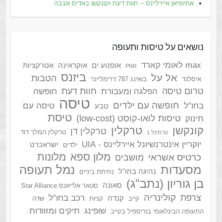
אתיופיאן איירליינס – חוות דעת וקונקשן באדיס אבבה
נושאים על טיסות ותעופה
max לאומי קארד
אופנוע ים
אוקראינה
אטרקציות
PNR
ביזנס
אל על
הטבות
איסלנד
בואינג 787 דרימליינר
טרום טיסה
חוות דעת
הפלגה ומעבורת
חופשה
טיסה
חופשה עם ילדים
בחו"ל
טיסה עם
טבע
טיסת
טיסות לואו-קוסט (low-cost)
תינוק
קונקשן
טרקלין
טרקלין דן
טרקלין המלך דוד
טרמינל 1
יוקריין אינטרנשיונל איירליינס - UIA
ישראכרט
ילדים
מלון ספא
מלונות
כרטיס אשראי
מושבים
מסעדות
נמל תעופה
נהיגה בחו"ל
נחיתת ביניים
בן גוריון (נתב"ג)
סאונה
סטאר אלייאנס Star Alliance
קולינריה
צרפת
רכב בחו"ל
קנדה
קייב
קניות
שדה
שופינג
תיקים ומזוודות
התעופה הבינלאומי בוריספיל בקייב