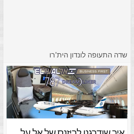
שדה התעופה לונדון הית'רו
איך שודרגנו לביזנס של אל על