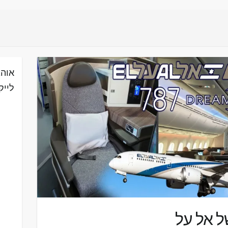
אוהב
לייק
של אל על