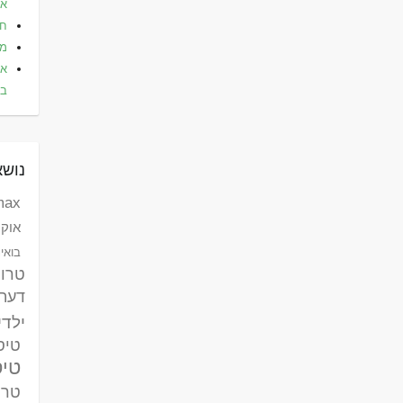
אלי
חו
מל
את
בא
נושא
max לאומי ק
אוקר
בואינג 787 דר
טרו
דעת
ילדי
טיסות
טיס
טרק