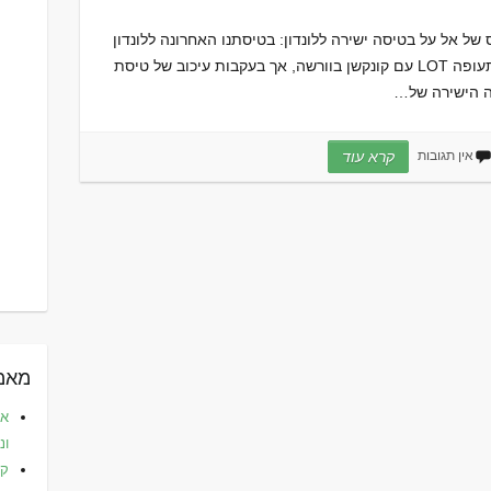
של אל על בטיסה ישירה ללונדון: בטיסתנו האחרונה ללונדון
ואנגליה הזמנו כרטיסי ביזנס אצל חברת התעופה LOT עם קונקשן בוורשה, אך בעקבות עיכוב של טיסת
סה הישירה של…
אין תגובות
קרא עוד
מאמר
את
ונ
קפ