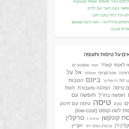
סיום בעיר פאפוס- Elysium Hotel
פשה באבו דאבי עם ילדים
ון הכל כלול באבו דאבי
יופיאן איירליינס – חוות דעת וקונקשן
דיס אבבה
ים על טיסות ותעופה
ארד
אופנוע ים
PNR
אל על
אינה
אטרקציות
איסלנד
ביזנס
הטבות
ימליינר
ם טיסה
חוות
הפלגה ומעבורת
חופשה עם
חופשה בחו"ל
טיסה
ם
טיסה עם תינוק
טבע
 לואו-קוסט (low-cost)
ת קונקשן
טרקלין
טרמינל 1
לין דן
יוקריין
טרקלין המלך דוד