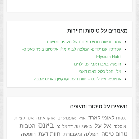
מאמרים על טיסות ותיירות
אתר חדשות חדש המדווח על תעופה ונסיעות
קפריסין עם ילדים- המלצה לבית מלון אליסיום בעיר פאפוס-
Elysium Hotel
חופשה באבו דאבי עם ילדים
מלון הכל כלול באבו דאבי
אתיופיאן איירליינס – חוות דעת וקונקשן באדיס אבבה
נושאים על טיסות ותעופה
max לאומי קארד
אופנוע ים
אוקראינה
אטרקציות
PNR
ביזנס
אל על
הטבות
איסלנד
בואינג 787 דרימליינר
טרום טיסה
חוות דעת
הפלגה ומעבורת
חופשה