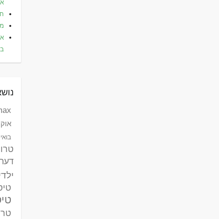
אלי
חו
מל
את
בא
נושא
max לאומי ק
אוקר
בואינג 787 דר
טרו
דעת
ילדי
טיסות
טיס
טרק