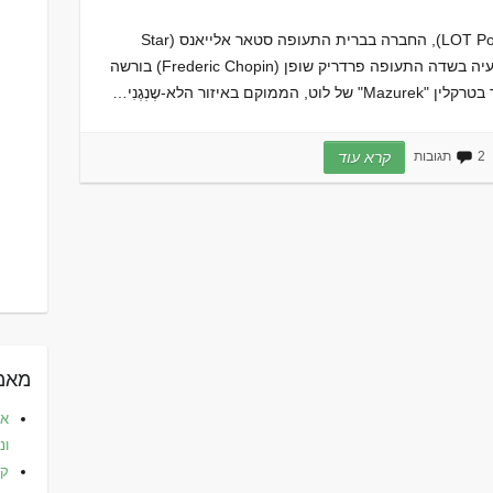
חברת התעופה הפולנית לוט (LOT Polish airlines), החברה בברית התעופה סטאר אלייאנס (Star
Alliance), מפעילה שני טרקלינים עבור נוסעיה בשדה התעופה פרדריק שופן (Frederic Chopin) בורשה
2 תגובות
קרא עוד
מאמר
את
ונ
קפ