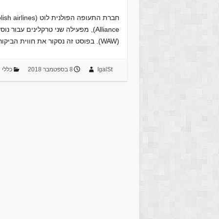
(WAW). בפוסט זה נסקור את חווית הביקור בטרקלין "Mazurek" של לוט, הממוקם באיזור הלא-שֶנְגֶנִי…
IgalSt
8 בספטמבר 2018
כללי