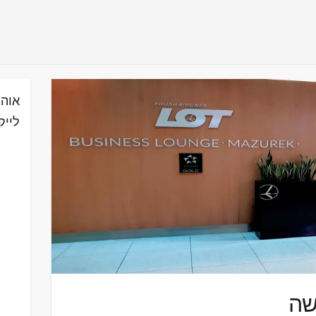
אוהב
לייק