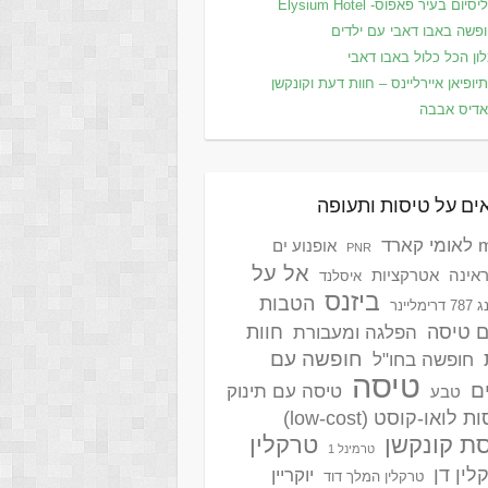
סיום בעיר פאפוס- Elysium Hotel
פשה באבו דאבי עם ילדים
ון הכל כלול באבו דאבי
יופיאן איירליינס – חוות דעת וקונקשן
דיס אבבה
ים על טיסות ותעופה
ארד
אופנוע ים
PNR
אל על
אינה
אטרקציות
איסלנד
ביזנס
הטבות
ימליינר
ם טיסה
חוות
הפלגה ומעבורת
חופשה עם
חופשה בחו"ל
טיסה
ם
טיסה עם תינוק
טבע
 לואו-קוסט (low-cost)
ת קונקשן
טרקלין
טרמינל 1
לין דן
יוקריין
טרקלין המלך דוד