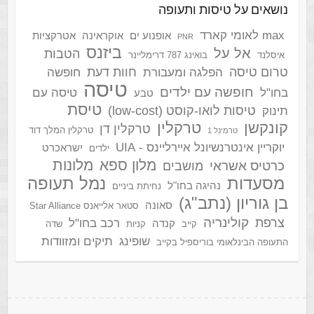
נושאים על טיסות ותעופה
max לאומי קארד
אופנוע ים
אוקראינה
אטרקציות
PNR
ביזנס
אל על
הטבות
איסלנד
בואינג 787 דרימליינר
טרום טיסה
חוות דעת
הפלגה ומעבורת
חופשה
טיסה
חופשה עם ילדים
בחו"ל
טיסה עם
טבע
טיסת
טיסות לואו-קוסט (low-cost)
תינוק
קונקשן
טרקלין
טרקלין דן
טרקלין המלך דוד
טרמינל 1
יוקריין אינטרנשיונל איירליינס - UIA
ישראכרט
ילדים
מלון ספא
מלונות
כרטיס אשראי
מושבים
מסעדות
נמל תעופה
נהיגה בחו"ל
נחיתת ביניים
בן גוריון (נתב"ג)
סאונה
סטאר אלייאנס Star Alliance
קולינריה
צרפת
רכב בחו"ל
קנדה
קייב
קניות
שדה
שופינג
תיקים ומזוודות
התעופה הבינלאומי בוריספיל בקייב