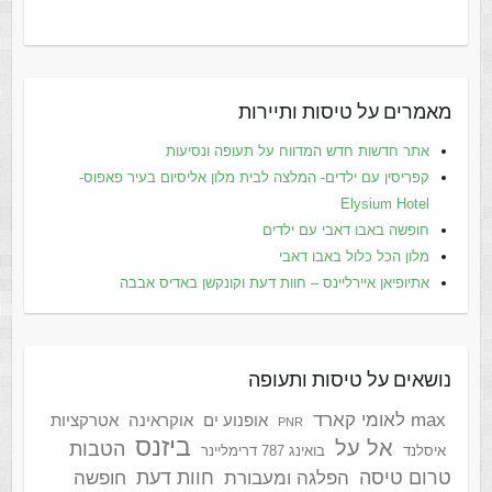
מאמרים על טיסות ותיירות
אתר חדשות חדש המדווח על תעופה ונסיעות
קפריסין עם ילדים- המלצה לבית מלון אליסיום בעיר פאפוס-
Elysium Hotel
חופשה באבו דאבי עם ילדים
מלון הכל כלול באבו דאבי
אתיופיאן איירליינס – חוות דעת וקונקשן באדיס אבבה
נושאים על טיסות ותעופה
max לאומי קארד
אופנוע ים
אוקראינה
אטרקציות
PNR
ביזנס
אל על
הטבות
איסלנד
בואינג 787 דרימליינר
טרום טיסה
חוות דעת
הפלגה ומעבורת
חופשה