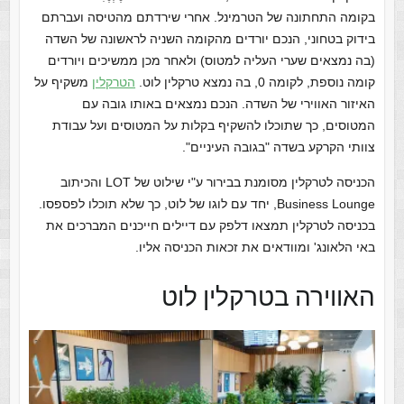
בקומה התחתונה של הטרמינל. אחרי שירדתם מהטיסה ועברתם
בידוק בטחוני, הנכם יורדים מהקומה השניה לראשונה של השדה
(בה נמצאים שערי העליה למטוס) ולאחר מכן ממשיכים ויורדים
קומה נוספת, לקומה 0, בה נמצא טרקלין לוט.
הטרקלין
משקיף על
האיזור האווירי של השדה. הנכם נמצאים באותו גובה עם
המטוסים, כך שתוכלו להשקיף בקלות על המטוסים ועל עבודת
צוותי הקרקע בשדה "בגובה העיניים".
הכניסה לטרקלין מסומנת בבירור ע"י שילוט של LOT והכיתוב
Business Lounge, יחד עם לוגו של לוט, כך שלא תוכלו לפספסו.
בכניסה לטרקלין תמצאו דלפק עם דיילים חייכנים המברכים את
באי הלאונג' ומוודאים את זכאות הכניסה אליו.
האווירה בטרקלין לוט