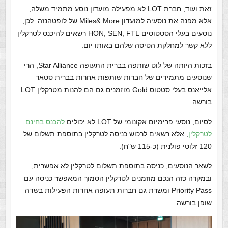
זאת ועוד, חברת LOT לא מפעילה מועדון נוסע מתמיד משלה,
אלא מפנה את נוסעיה למועדון Miles& More של לופטהנזה. לכן,
נוסעים בעלי הסטטוסים HON, SEN, FTL רשאים להיכנס לטרקלין
ללא קשר למחלקת הטיסה שלהם באותו יום.
בזכות היותה של לוט שותפה בברית התעופה Star Alliance, הרי
שנוסעים מתמידים של חברות שותפות אחרות בברית סטאר
אלייאנס בעלי סטטוס Gold מוזמנים גם הם להנות מטרקלין LOT
בורשה.
לסיום, נוסעי פרימיום אקונומי של LOT לא יכולים
להכנס בחינם
לטרקלין
, אלא רשאים לרכוש כניסה לטרקלין בתוספת תשלום של
120 זלוטי פולנית (כ-115 ש"ח).
לשאר הנוסעים, כניסה בתוספת תשלום לטרקלין לא אפשרית,
ובמקרה כזה הנכם מוזמנים לטרקלין הסמוך המאפשר כניסה עם
Priority Pass ומשרת גם חברות תעופה אחרות הפעילות בשדה
שופן בורשה.