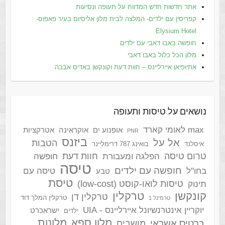
אתר חדשות חדש המדווח על תעופה ונסיעות
קפריסין עם ילדים- המלצה לבית מלון אליסיום בעיר פאפוס-
Elysium Hotel
חופשה באבו דאבי עם ילדים
מלון הכל כלול באבו דאבי
אתיופיאן איירליינס – חוות דעת וקונקשן באדיס אבבה
נושאים על טיסות ותעופה
max לאומי קארד
אופנוע ים
אוקראינה
אטרקציות
PNR
ביזנס
אל על
הטבות
איסלנד
בואינג 787 דרימליינר
טרום טיסה
חוות דעת
הפלגה ומעבורת
חופשה
טיסה
חופשה עם ילדים
בחו"ל
טיסה עם
טבע
טיסת
טיסות לואו-קוסט (low-cost)
תינוק
קונקשן
טרקלין
טרקלין דן
טרקלין המלך דוד
טרמינל 1
יוקריין אינטרנשיונל איירליינס - UIA
ישראכרט
ילדים
מלון ספא
מלונות
כרטיס אשראי
מושבים