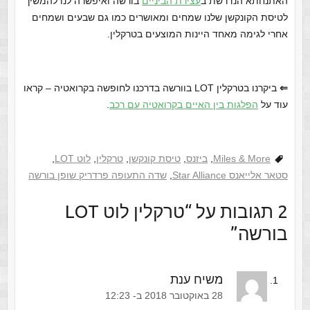
האתנחתא הנדרשת ב
עצירת הביניים
בורשה ואיפשרה לנו להמשיך
לטיסת הקונקשן שלנו שמחים ומאושרים כמו גם שבעים ושמחים
אחרי לגימה מאחד היינות המוצעים בטרקלין.
⇐
ביקרנו בטרקלין LOT בוורשה בדרכנו לחופשה בקרואטיה – קראו
עוד על
הפלגות בין האיים בקרואטיה עם רכב
.
Miles & More
,
ביזנס
,
טיסת קונקשן
,
טרקלין
,
לוט LOT
,
סטאר אלייאנס Star Alliance
,
שדה התעופה פרדריק שופן בורשה
‫2 תגובות על “
טרקלין לוט LOT
בורשה
”
משיח ענת
‫28 באוקטובר 2018 ב- 12:23