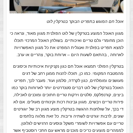
אוכל חם המוגש בתפריט הבוקר בטרקלין לוט
מגוון האוכל המוצע בטרקלין של לוט הפולנית מגוון מאוד, ונראה כי
הוכן מחומרי גלם טריים ואיכותיים. בשולחן האוכל המרכזי תוכלו
למצא תפריט בפולנית ואנגלית המפרט את כל מגוון האפשרויות
לארוחה , בהתאם לשעות היום – ארוחת בוקר, צהריים או ערב.
בטרקלין הפולני תמצאו אוכל חם כגון נקניקיות איכותיות וכיסונים
מהמטבח המקומי. כמו כן, תוכלו להנות ממגן רחב של דגים
מעושנים ומומלחים, כגון לקרדה, סלמון ועוד. מעבר לכך, תפריט
האוכל בטרקלין של לוט דברים סטנדרטים יותר לארוחות בוקר כמו
ביצים, קורנפלקס, סלטים וירקות טריים חתוכים ומוכנים לאכילה,
פירות טריים ויבשים, מגוון גבינות רכות וקינוחים מעולים. אם לא
די בכך, על שולחנות ההגשה בטרקלין מוצע מגוון רב של יוגורטים
שונים, לרבות יגורטים לשתיה וריבות. כל זאת מלווה בלחמים
טריים עם אפשרויות לשומרי משקל ונוסעים הרגישים לגלוטן.
לממהרים מוצעים כריכים מוכנים מראש עם חתכי רוסטביף אשר