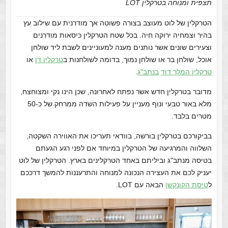
תצפית ומנוחה בטרקלין LOT
הטרקלין של לוט מעוצב בצורה פשוטה אך מודרנית עם שילוב עץ
בהיר וצמחיה ירוקה חיה. בכל שטח הטרקלין כיסאות מודרנים
וצעירים שונים אשר נותנים מענה למעוניינים לשבת ליד שולחן
אוכל, שולחן בר או שולחן נמוך, בדומה לשולחנות ב
טרקלין דן
או
טרקלין המלך דוד
בנתב"ג
.
מדובר בטרקלין חדש אשר נפתח לאחרונה, שכן הינו נקי ומצוחצח,
מלא באור טבעי ונוף מעניין על פעילות השדה ממרחק של כ-50
מטרים בלבד.
בביקורכם בטרקלין בורשה, בוודאי תעריכו את האווירה השקטה,
השלווה והמרגיעה של הטרקלין במיוחד אם לפני רגע הגעתם
בטיסה מנתב"ג וביליתם באחד הטרקלינים בארץ. הטרקלין של לוט
יעניק לכם את העצירה הנכונה למנוחה והתרעננות להמשך דרככם
ל
טיסת הקונקשן
הבאה עם LOT.