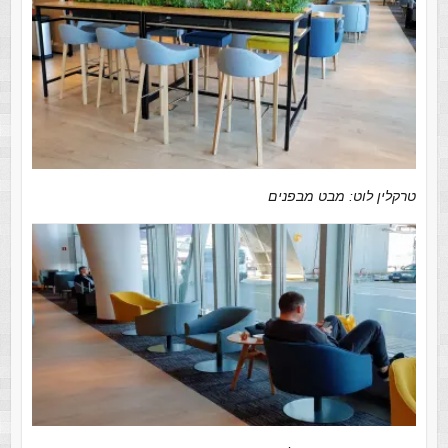
טרקלין לוט: מבט מבפנים