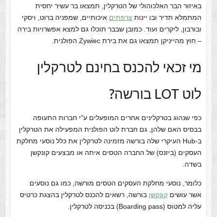
באיזור הבר האלכוהולי של הטרקלין, תמצאו בר עשיר יחסית
המתמלא תדיר ובו יינות
צרפתים
איכותיים, שמפניה ברוט, ויסקי
ובורבון, ליקרים ועוד. כמובן שבבר תוכלו גם למצא אפשרויות בירה
– חוץ מהייניקן תמצאו גם את בירת Zywiec הפולנית.
מי זכאי להכנס בחינם לטרקלין
לוט LOT בורשה?
כפי שנהוג בטרקלינים אחרים המופעלים ע"י חברות התעופה
בבסיס האם שלהן, גם חברת לוט הפולנית המפעילה את הטרקלין
ב-Hub העיקרי שלה בורשה מזמינה לטרקלין את כלל נוסעי מחלקת
העסקים (ביזנס) של החברה הטסים איתה או מבצעים קונקשן
בשדה.
כלומר, נוסעי מחלקת העסקים הטסים מורשה, כמו גם נוסעים
אשר עושים
קונקשן
בורשה, רשאים להכנס לטרקלין בהצגת כרטיס
עליה למטוס (Boarding pass) בכניסה לטרקלין.