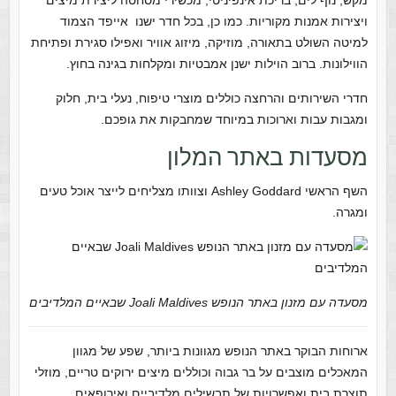
מקש, נוף לים, בריכת אינפיניטי, מכשירי מסחטה ליצירת מיצים
ויצירות אמנות מקוריות. כמו כן, בכל חדר ישנו אייפד הצמוד
למיטה השולט בתאורה, מוזיקה, מיזוג אוויר ואפילו סגירת ופתיחת
הווילונות. ברוב הוילות ישנן אמבטיות ומקלחות בגינה בחוץ.
חדרי השירותים והרחצה כוללים מוצרי טיפוח, נעלי בית, חלוק
ומגבות עבות וארוכות במיוחד שמחבקות את גופכם.
מסעדות באתר המלון
השף הראשי Ashley Goddard וצוותו מצליחים לייצר אוכל טעים
ומגרה.
מסעדה עם מזנון באתר הנופש Joali Maldives שבאיים המלדיבים
ארוחות הבוקר באתר הנופש מגוונות ביותר, שפע של מגוון
המאכלים מוצבים על בר גבוה וכוללים מיצים ירוקים טריים, מוזלי
תוצרת בית ואפשרויות של תבשילים מלדיביים ואירופאים.