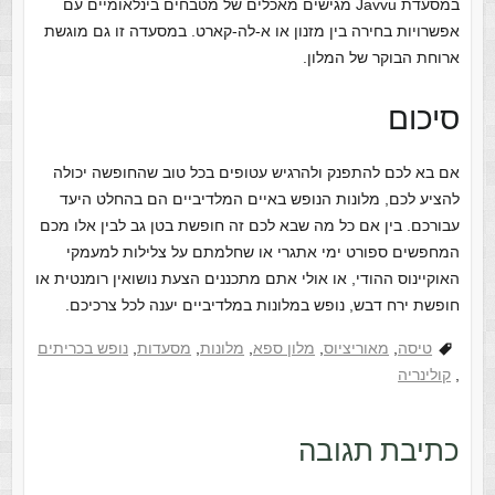
במסעדת Javvu מגישים מאכלים של מטבחים בינלאומיים עם
אפשרויות בחירה בין מזנון או א-לה-קארט. במסעדה זו גם מוגשת
ארוחת הבוקר של המלון.
סיכום
אם בא לכם להתפנק ולהרגיש עטופים בכל טוב שהחופשה יכולה
להציע לכם, מלונות הנופש באיים המלדיביים הם בהחלט היעד
עבורכם. בין אם כל מה שבא לכם זה חופשת בטן גב לבין אלו מכם
המחפשים ספורט ימי אתגרי או שחלמתם על צלילות למעמקי
האוקיינוס ההודי, או אולי אתם מתכננים הצעת נושואין רומנטית או
חופשת ירח דבש, נופש במלונות במלדיביים יענה לכל צרכיכם.
טיסה
,
מאוריציוס
,
מלון ספא
,
מלונות
,
מסעדות
,
נופש בכריתים
,
קולינריה
כתיבת תגובה