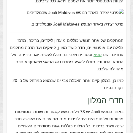
הצוות הפנטסטי יזכור את שמכם וידאג לכל צרכיכם.
פרטי יצירה באתר הנופש Joali Maldives שבמלדיבים
המתקנים של אתר הנופש כוללים מועדון לילדים, בריכה, מרכז
צלילה עם אופנועי ים, חדר כושר מצוין, קיאקים ועד הרבה מתקנים
אחרים. ישנו
ספא
וסטודיו חיצוני בו תוכלו לעשות יוגה בזריחה. אל
הספא והסטודיו תוכלו להגיע בעזרת נהג הבאגי שיאסוף אותכם
מהווילה שלכם.
כמו כן, במלון קיים אתר האכלת צבי ים שנמצא במרחק של כ- 20
דקות בסירה.
חדרי המלון
באתר הנופש Joali יש 73 וילות בשש קטגוריות שונות. מסוויטות
מרווחות על חוף הים ועד לדירות מים מפוארות עם שלושה חדרי
שינה ושתי בריכות. כל הוילות כוללות גגות מסורתיים העשויים