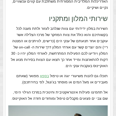
האדריכלות המלדיבית המסורתית משתלבת עם קווים עכשוויים,
נקיים ושיקיים.
שירותי המלון ומתקניו
השירות במלון ידידותי עם צוות שנלהב לעזור ולתת מענה לכל
בקשותיכם והוא כולל את צוות המחקר של מרכז הצלילה אשר
עוקבים אחר תנועתם של ענקי הים (כרישים, לוויתנים או המנטה
ריי) והם יוצרים קשר עם אורחי המלון דרך שירות ה- on-call של
המלון ויודיעו לכם הפעילות המתרחשת, לאורחי המלון יהיו כ- 30
דקות להתארגנות ומייד אחר כך תצאו עם הצוות בסירות מנוע אל
האוקיינוס בעקבות ענקי הים.
תוכלו גם להנות משיעורי יוגה או טיפול
בספא
מפואר (שאתם
מעבירים או מעל המים או מוסתר בג'ונגל, לפי בחירתכם).
אל תחמיצו פעילות אינטראקטיבית וחינוכית במרכז הגילוי הימי,
שם צבי ים פצועים מקבלים טיפול ומוחזרים חזרה אל האוקיינוס.