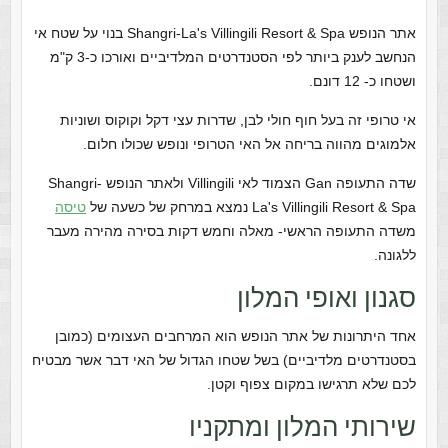
אתר הנופש Shangri-La's Villingili Resort & Spa בנוי על שטח אי
הנחשב לענק ביותר לפי הסטנדרטים המלדיביים ואורכו כ-3 ק"מ
ושטחו כ- 12 דונם.
אי טרופי זה בעל חוף חולי לבן, שדרות עצי דקל וקוקוס ושוניות
אלמוגים מהווה בריחה אל האי הטרופי ונופש שכולו חלום.
שדה התעופה Gan הצמוד לאי Villingili ולאתר הנופש Shangri-
La's Villingili Resort & Spa נמצא במרחק של כשעה של
טיסה
משדה התעופה הראשי- מאלה וחמש דקות בסירה מהירה מעבר
ללגונה.
סגנון ואופי המלון
אחד היתרונות של אתר הנופש הוא המרחבים העצומים (כמובן
בסטנדרטים מלדיביים) בשל שטחו הגדול של האי דבר אשר מבטיח
לכם שלא תרגישו במקום צפוף וקטן.
שירותי המלון ומתקניו