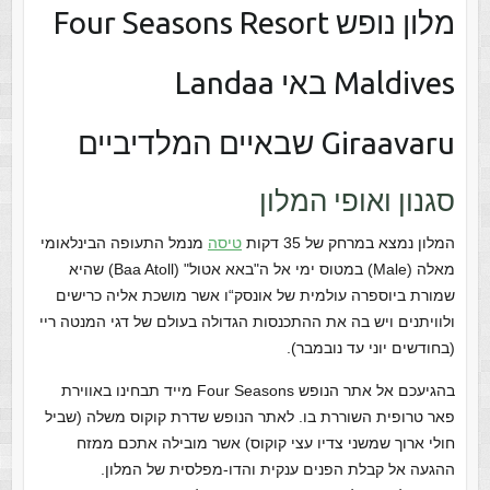
מלון נופש Four Seasons Resort
Maldives באי Landaa
Giraavaru שבאיים המלדיביים
סגנון ואופי המלון
המלון נמצא במרחק של 35 דקות
טיסה
מנמל התעופה הבינלאומי
מאלה (Male) במטוס ימי אל ה"באא אטול" (Baa Atoll) שהיא
שמורת ביוספרה עולמית של אונסק“ו אשר מושכת אליה כרישים
ולוויתנים ויש בה את ההתכנסות הגדולה בעולם של דגי המנטה ריי
(בחודשים יוני עד נובמבר).
בהגיעכם אל אתר הנופש Four Seasons מייד תבחינו באווירת
פאר טרופית השוררת בו. לאתר הנופש שדרת קוקוס משלה (שביל
חולי ארוך שמשני צדיו עצי קוקוס) אשר מובילה אתכם ממזח
ההגעה אל קבלת הפנים ענקית והדו-מפלסית של המלון.