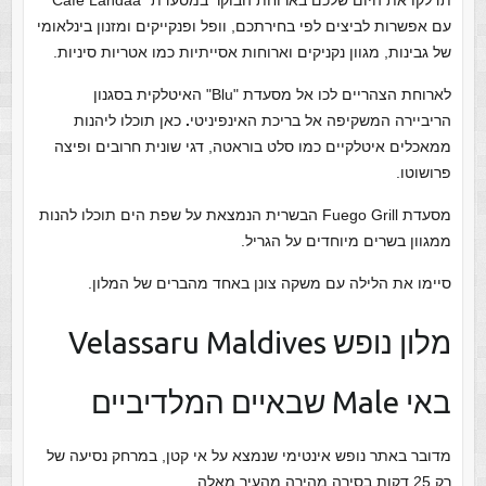
תדלקו את היום שלכם בארוחת הבוקר במסעדת "Café Landaa"
עם אפשרות לביצים לפי בחירתכם, וופל ופנקייקים ומזנון בינלאומי
של גבינות, מגוון נקניקים וארוחות אסייתיות כמו אטריות סיניות.
לארוחת הצהריים לכו אל מסעדת "Blu" האיטלקית בסגנון
הריביירה המשקיפה אל בריכת האינפיניטי
.
כאן תוכלו ליהנות
ממאכלים איטלקיים כמו סלט בוראטה, דגי שונית חרובים ופיצה
פרושוטו.
מסעדת Fuego Grill הבשרית הנמצאת על שפת הים תוכלו להנות
ממגוון בשרים מיוחדים על הגריל.
סיימו את הלילה עם משקה צונן באחד מהברים של המלון.
מלון נופש Velassaru Maldives
באי Male שבאיים המלדיביים
מדובר באתר נופש אינטימי שנמצא על אי קטן, במרחק נסיעה של
רק 25 דקות בסירה מהירה מהעיר מאלה.