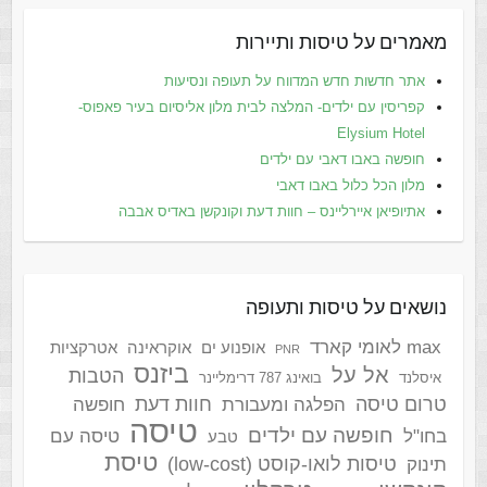
מאמרים על טיסות ותיירות
אתר חדשות חדש המדווח על תעופה ונסיעות
קפריסין עם ילדים- המלצה לבית מלון אליסיום בעיר פאפוס-
Elysium Hotel
חופשה באבו דאבי עם ילדים
מלון הכל כלול באבו דאבי
אתיופיאן איירליינס – חוות דעת וקונקשן באדיס אבבה
נושאים על טיסות ותעופה
max לאומי קארד
אופנוע ים
אוקראינה
אטרקציות
PNR
ביזנס
אל על
הטבות
איסלנד
בואינג 787 דרימליינר
טרום טיסה
חוות דעת
הפלגה ומעבורת
חופשה
טיסה
חופשה עם ילדים
בחו"ל
טיסה עם
טבע
טיסת
טיסות לואו-קוסט (low-cost)
תינוק