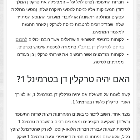
חברות התעופה (פרט לאל על – המפעילה את טרקלין המלך
דוד) המעניקות אליו כניסה לנוסעי היוקרה שלהן (נוסעי מחלקת
עסקים ומחלקה ראשונה) או לחברי מועדוני ההנוסע המתייד
שלהן שבד"כ זוכים להטבות כניסה לטרקלין לאחר ההגעה
למעמד המתאים.
לקוחות כרטיסי האשראי הישראלים אשר רובם יכולים
להכנס
בחינם לטרקלין דן בנתב"ג
בתמורה למכסת שימוש בכרטיס.
לקוחות מזדמנים אשר רוכשים את שירותי טרקלין בן בעודם
ממתינים לטיסה.
האם יהיה טרקלין דן בטרמינל 1?
קשה לענות על השאלה אם יהיה טרקלין דן בטרמינל 1, או לצורך
העניין טרקלין כלשהו בטרמינל 1.
מצד אחד, חשוב לזכור כי בשנים האחרונות רשות שדות התעופה
(רש"ת) השקיעה תקציבים ומאמצים רבים בהשבחת טרמינל 1
לטיסות יוצאות עבורת חברות הלואו-קוסט. לא רק שהטרמינל שופץ
כליל, אלא שגם נפתחו בו חנויות דיוטיפרי וכעת טרמינל 1 שוקק