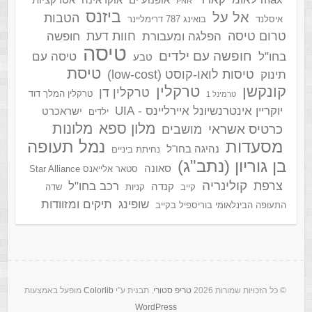
אופנוע ים
אוקראינה
אטרקציות
PNR
ביזנס
אל על
הטבות
איסלנד
בואינג 787 דרימליינר
טרום טיסה
חוות דעת
הפלגה ומעבורת
חופשה
טיסה
חופשה עם ילדים
בחו"ל
טיסה עם
טבע
טיסת
טיסות לואו-קוסט (low-cost)
תינוק
קונקשן
טרקלין
טרקלין דן
טרקלין המלך דוד
טרמינל 1
יוקריין אינטרנשיונל איירליינס - UIA
ישראכרט
ילדים
מלון ספא
מלונות
כרטיס אשראי
מושבים
מסעדות
נמל תעופה
נהיגה בחו"ל
נחיתת ביניים
בן גוריון (נתב"ג)
סאונה
סטאר אלייאנס Star Alliance
קולינריה
צרפת
רכב בחו"ל
קנדה
קייב
קניות
שדה
שופינג
תיקים ומזוודות
התעופה הבינלאומי בוריספיל בקייב
‫ © כל הזכויות שמורות 2026
טריפ סטורי
. תבנית ע”י
Colorlib
מופעל באמצעות
WordPress