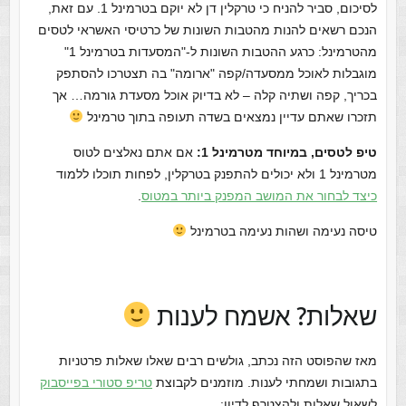
לסיכום, סביר להניח כי טרקלין דן לא יוקם בטרמינל 1. עם זאת,
הנכם רשאים להנות מהטבות השונות של כרטיסי האשראי לטסים
מהטרמינל: כרגע ההטבות השונות ל-"המסעדות בטרמינל 1"
מוגבלות לאוכל ממסעדה/קפה "ארומה" בה תצטרכו להסתפק
בכריך, קפה ושתיה קלה – לא בדיוק אוכל מסעדת גורמה… אך
תזכרו שאתם עדיין נמצאים בשדה תעופה בתוך טרמינל
טיפ לטסים, במיוחד מטרמינל 1:
אם אתם נאלצים לטוס
מטרמינל 1 ולא יכולים להתפנק בטרקלין, לפחות תוכלו ללמוד
כיצד לבחור את המושב המפנק ביותר במטוס
.
טיסה נעימה ושהות נעימה בטרמינל
שאלות? אשמח לענות
מאז שהפוסט הזה נכתב, גולשים רבים שאלו שאלות פרטניות
בתגובות ושמחתי לענות. מוזמנים לקבוצת
טריפ סטורי בפייסבוק
לשאול שאלות ולהצטרף לדיון: